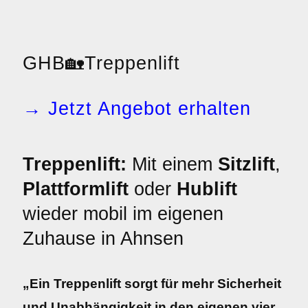
GHB
🏡
Treppenlift
→ Jetzt Angebot erhalten
Treppenlift:
Mit einem
Sitzlift
,
Plattformlift
oder
Hublift
wieder mobil im eigenen
Zuhause in Ahnsen
„Ein Treppenlift sorgt für mehr Sicherheit
und Unabhängigkeit in den eigenen vier