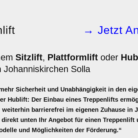
ift
→ Jetzt An
inem
Sitzlift
,
Plattformlift
oder
Hubl
 Johanniskirchen Solla
r mehr Sicherheit und Unabhängigkeit in den ei
 oder Hublift: Der Einbau eines Treppenlifts erm
, weiterhin barrierefrei im eigenen Zuhause in 
t direkt unten Ihr Angebot für einen Treppenlif
odelle und Möglichkeiten der Förderung.“