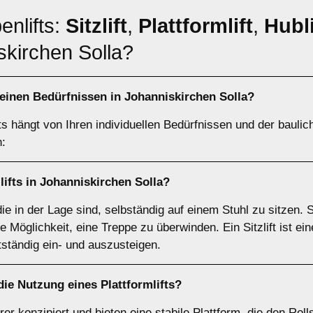
enlifts:
Sitzlift
,
Plattformlift
,
Hubli
iskirchen Solla?
einen Bedürfnissen in Johanniskirchen Solla?
ts hängt von Ihren individuellen Bedürfnissen und der bauli
n:
lifts
in Johanniskirchen Solla?
 die in der Lage sind, selbständig auf einem Stuhl zu sitzen. 
 Möglichkeit, eine Treppe zu überwinden. Ein Sitzlift ist ei
tständig ein- und auszusteigen.
 die Nutzung eines
Plattformlifts
?
ahrer konzipiert und bieten eine stabile Plattform, die den Ro