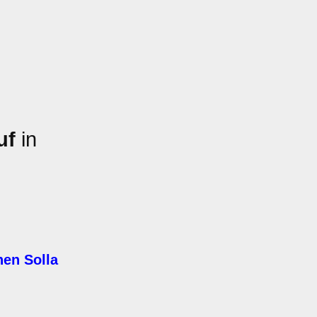
uf
in
hen Solla