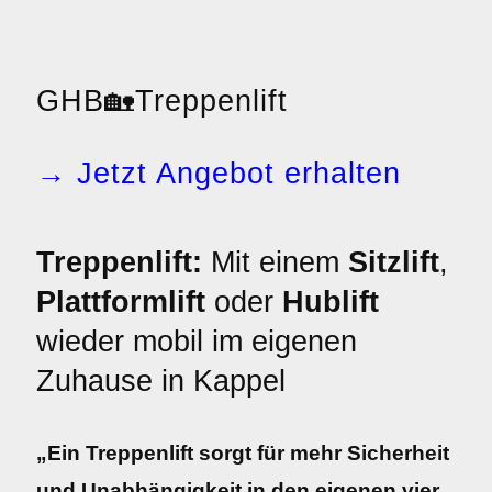
GHB
🏡
Treppenlift
→ Jetzt Angebot erhalten
Treppenlift:
Mit einem
Sitzlift
,
Plattformlift
oder
Hublift
wieder mobil im eigenen
Zuhause in Kappel
„Ein Treppenlift sorgt für mehr Sicherheit
und Unabhängigkeit in den eigenen vier