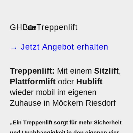
GHB
🏡
Treppenlift
→ Jetzt Angebot erhalten
Treppenlift:
Mit einem
Sitzlift
,
Plattformlift
oder
Hublift
wieder mobil im eigenen
Zuhause in Möckern Riesdorf
„Ein Treppenlift sorgt für mehr Sicherheit
und Unabhängigkeit in den eigenen vier