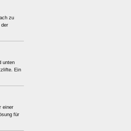
fach zu
 der
d unten
zlifte. Ein
r einer
ösung für