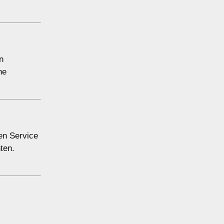
n
ne
nen Service
ten.