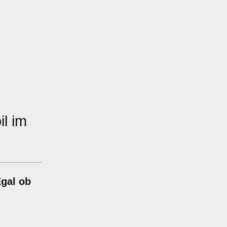
l im
Egal ob