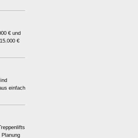
.000 € und
 15.000 €
sind
aus einfach
reppenlifts
r Planung