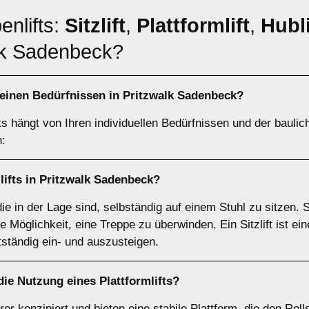
enlifts:
Sitzlift
,
Plattformlift
,
Hubli
alk Sadenbeck?
einen Bedürfnissen in Pritzwalk Sadenbeck?
ts hängt von Ihren individuellen Bedürfnissen und der bauli
n:
lifts
in Pritzwalk Sadenbeck?
 die in der Lage sind, selbständig auf einem Stuhl zu sitzen. 
 Möglichkeit, eine Treppe zu überwinden. Ein Sitzlift ist ei
tständig ein- und auszusteigen.
 die Nutzung eines
Plattformlifts
?
ahrer konzipiert und bieten eine stabile Plattform, die den Ro