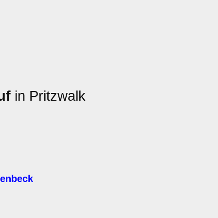
uf
in Pritzwalk
denbeck