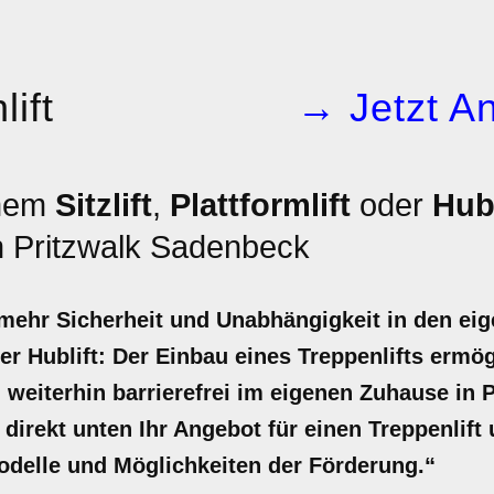
ift
→ Jetzt An
inem
Sitzlift
,
Plattformlift
oder
Hubl
n Pritzwalk Sadenbeck
r mehr Sicherheit und Unabhängigkeit in den ei
 oder Hublift: Der Einbau eines Treppenlifts erm
, weiterhin barrierefrei im eigenen Zuhause in
t direkt unten Ihr Angebot für einen Treppenlif
odelle und Möglichkeiten der Förderung.“