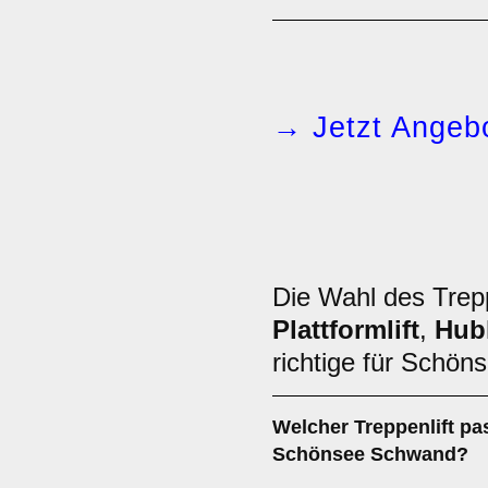
→ Jetzt Angebo
Die Wahl des Trepp
Plattformlift
,
Hubl
richtige für Schö
Welcher
Treppenlift
pas
Schönsee Schwand?