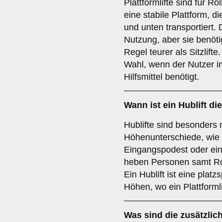
Plattformlifte sind für Ro
eine stabile Plattform, d
und unten transportiert. D
Nutzung, aber sie benöti
Regel teurer als Sitzlifte.
Wahl, wenn der Nutzer im
Hilfsmittel benötigt.
Wann ist ein
Hublift
die
Hublifte sind besonders n
Höhenunterschiede, wie 
Eingangspodest oder ei
heben Personen samt Roll
Ein Hublift ist eine plat
Höhen, wo ein Plattforml
Was sind die zusätzlic