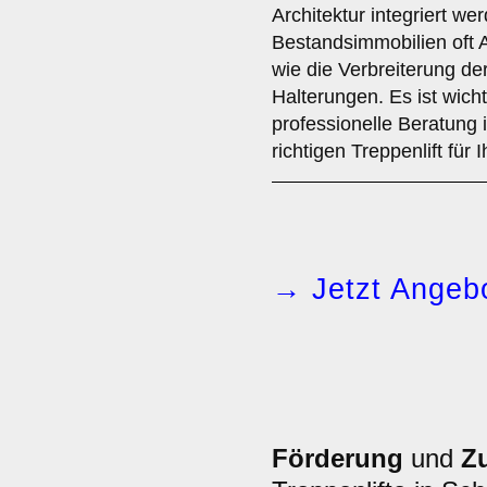
Architektur integriert we
Bestandsimmobilien oft 
wie die Verbreiterung de
Halterungen. Es ist wich
professionelle Beratung
richtigen Treppenlift für
→ Jetzt Angebo
Förderung
und
Z