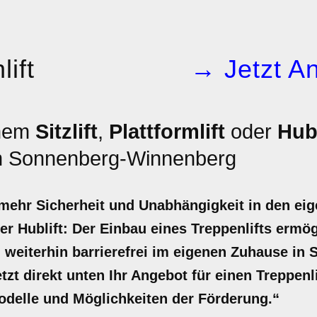
ift
→ Jetzt An
inem
Sitzlift
,
Plattformlift
oder
Hubl
n Sonnenberg-Winnenberg
r mehr Sicherheit und Unabhängigkeit in den ei
 oder Hublift: Der Einbau eines Treppenlifts erm
, weiterhin barrierefrei im eigenen Zuhause i
etzt direkt unten Ihr Angebot für einen Treppen
odelle und Möglichkeiten der Förderung.“