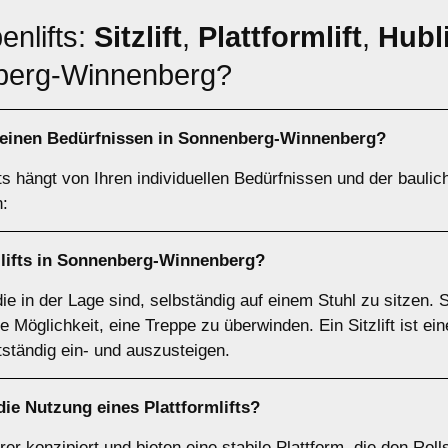
enlifts:
Sitzlift
,
Plattformlift
,
Hubli
nberg-Winnenberg?
einen Bedürfnissen in Sonnenberg-Winnenberg?
ts hängt von Ihren individuellen Bedürfnissen und der bauli
n:
lifts
in Sonnenberg-Winnenberg?
 die in der Lage sind, selbständig auf einem Stuhl zu sitzen. 
 Möglichkeit, eine Treppe zu überwinden. Ein Sitzlift ist ei
tständig ein- und auszusteigen.
 die Nutzung eines
Plattformlifts
?
ahrer konzipiert und bieten eine stabile Plattform, die den Ro