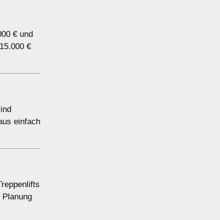
.000 € und
 15.000 €
sind
aus einfach
reppenlifts
r Planung