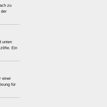
fach zu
 der
d unten
zlifte. Ein
r einer
ösung für