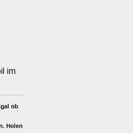
l im
Egal ob
n. Holen