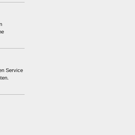
n
ne
nen Service
ten.