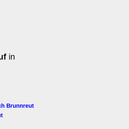
uf
in
ch Brunnreut
t