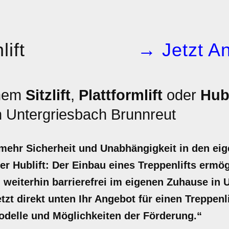
ift
→ Jetzt An
inem
Sitzlift
,
Plattformlift
oder
Hubl
 Untergriesbach Brunnreut
r mehr Sicherheit und Unabhängigkeit in den ei
 oder Hublift: Der Einbau eines Treppenlifts erm
, weiterhin barrierefrei im eigenen Zuhause in
etzt direkt unten Ihr Angebot für einen Treppen
odelle und Möglichkeiten der Förderung.“