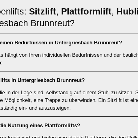
enlifts:
Sitzlift
,
Plattformlift
,
Hubli
riesbach Brunnreut?
einen Bedürfnissen in Untergriesbach Brunnreut?
ts hängt von Ihren individuellen Bedürfnissen und der bauli
n:
lifts
in Untergriesbach Brunnreut?
 die in der Lage sind, selbständig auf einem Stuhl zu sitzen. 
 Möglichkeit, eine Treppe zu überwinden. Ein Sitzlift ist ei
tständig ein- und auszusteigen.
 die Nutzung eines
Plattformlifts
?
ahrer konzipiert und bieten eine stabile Plattform, die den Ro